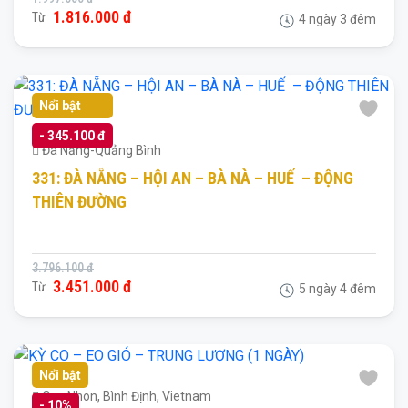
1.816.000 đ
Từ
4 ngày 3 đêm
Nổi bật
- 345.100 đ
Đà Nẵng-Quảng Bình
331: ĐÀ NẴNG – HỘI AN – BÀ NÀ – HUẾ – ĐỘNG
THIÊN ĐƯỜNG
3.796.100 đ
3.451.000 đ
Từ
5 ngày 4 đêm
Nổi bật
Quy Nhon, Bình Định, Vietnam
-
10%