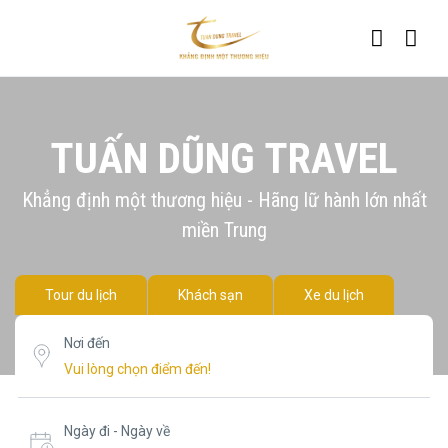
TUẤN DŨNG TRAVEL
Khẳng định một thương hiệu - Hãng lữ hành lớn nhất
miền Trung
Tour du lịch
Khách sạn
Xe du lịch
Nơi đến
Ngày đi - Ngày về