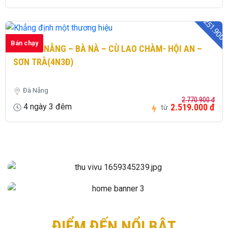
- 251.900 
Bán chạy
226: ĐÀ NẴNG – BÀ NÀ – CÙ LAO CHÀM- HỘI AN –
SƠN TRÀ(4N3Đ)
Đà Nẵng
2.770.900 đ
4 ngày 3 đêm
2.519.000 đ
từ
ĐIỂM ĐẾN NỔI BẬT