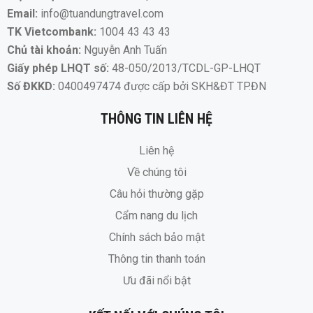
Email:
info@tuandungtravel.com
TK Vietcombank:
1004 43 43 43
Chủ tài khoản:
Nguyễn Anh Tuấn
Giấy phép LHQT số:
48-050/2013/TCDL-GP-LHQT
Số ĐKKD:
0400497474 được cấp bởi SKH&ĐT TP.ĐN
THÔNG TIN LIÊN HỆ
Liên hệ
Về chúng tôi
Câu hỏi thường gặp
Cẩm nang du lịch
Chính sách bảo mật
Thông tin thanh toán
Ưu đãi nổi bật