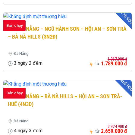
- 178.900 
Bán chạy
221: ĐÀ NẴNG – NGŨ HÀNH SƠN – HỘI AN – SƠN TRÀ
– BÀ NÀ HILLS (3N2Đ)
Đà Nẵng
1.967.900 đ
3 ngày 2 đêm
1.789.000 đ
từ
- 265.900 
Bán chạy
222: ĐÀ NẴNG – BÀ NÀ HILLS – HỘI AN – SƠN TRÀ-
HUẾ (4N3Đ)
Đà Nẵng
2.924.900 đ
4 ngày 3 đêm
2.659.000 đ
từ