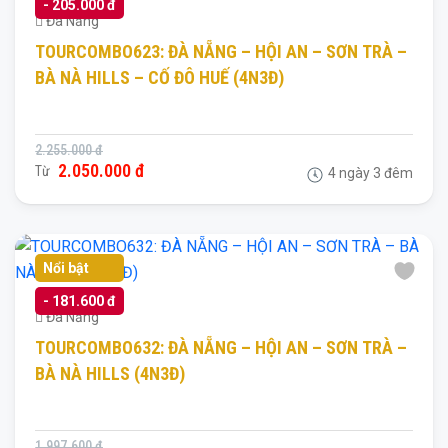
- 205.000 đ
Đà Nẵng
TOURCOMBO623: ĐÀ NẴNG – HỘI AN – SƠN TRÀ –
BÀ NÀ HILLS – CỐ ĐÔ HUẾ (4N3Đ)
2.255.000 đ
2.050.000 đ
Từ
4 ngày 3 đêm
Nổi bật
- 181.600 đ
Đà Nẵng
TOURCOMBO632: ĐÀ NẴNG – HỘI AN – SƠN TRÀ –
BÀ NÀ HILLS (4N3Đ)
1.997.600 đ