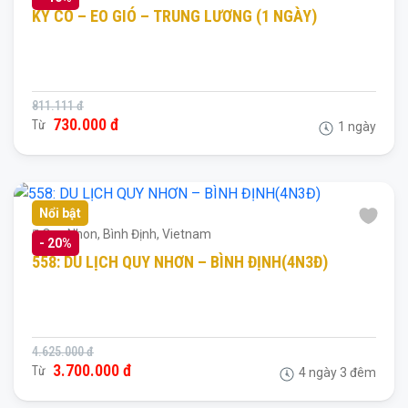
KỲ CO – EO GIÓ – TRUNG LƯƠNG (1 NGÀY)
811.111 đ
730.000 đ
Từ
1 ngày
Nổi bật
Quy Nhon, Bình Định, Vietnam
-
20%
558: DU LỊCH QUY NHƠN – BÌNH ĐỊNH(4N3Đ)
4.625.000 đ
3.700.000 đ
Từ
4 ngày 3 đêm