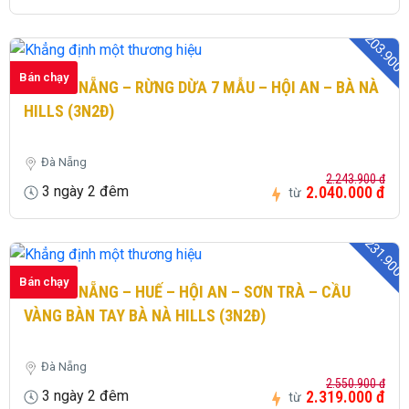
- 203.900 
Bán chạy
224: ĐÀ NẴNG – RỪNG DỪA 7 MẪU – HỘI AN – BÀ NÀ
HILLS (3N2Đ)
Đà Nẵng
2.243.900 đ
3 ngày 2 đêm
2.040.000 đ
từ
- 231.900 
Bán chạy
225: ĐÀ NẴNG – HUẾ – HỘI AN – SƠN TRÀ – CẦU
VÀNG BÀN TAY BÀ NÀ HILLS (3N2Đ)
Đà Nẵng
2.550.900 đ
3 ngày 2 đêm
2.319.000 đ
từ