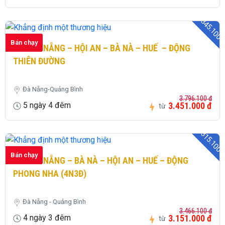
- 345.100 
Bán chạy
331: ĐÀ NẴNG – HỘI AN – BÀ NÀ – HUẾ – ĐỘNG
THIÊN ĐƯỜNG
Đà Nẵng-Quảng Bình
3.796.100 đ
5 ngày 4 đêm
3.451.000 đ
từ
- 315.100 
Bán chạy
336: ĐÀ NẴNG – BÀ NÀ – HỘI AN – HUẾ – ĐỘNG
PHONG NHA (4N3Đ)
Đà Nẵng - Quảng Bình
3.466.100 đ
4 ngày 3 đêm
3.151.000 đ
từ