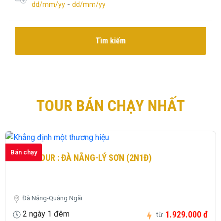
-
dd/mm/yy
dd/mm/yy
Tìm kiếm
TOUR BÁN CHẠY NHẤT
Bán chạy
LAND TOUR : ĐÀ NẴNG-LÝ SƠN (2N1Đ)
Đà Nẵng-Quảng Ngãi
2 ngày 1 đêm
1.929.000 đ
từ