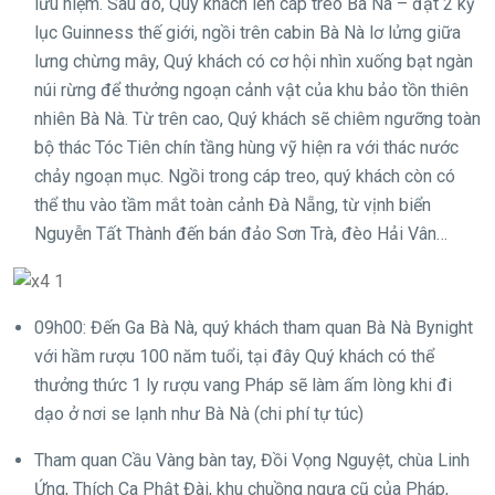
lưu niệm. Sau đó, Quý khách lên cáp treo Bà Nà – đạt 2 kỷ
lục Guinness thế giới, ngồi trên cabin Bà Nà lơ lửng giữa
lưng chừng mây, Quý khách có cơ hội nhìn xuống bạt ngàn
núi rừng để thưởng ngoạn cảnh vật của khu bảo tồn thiên
nhiên Bà Nà. Từ trên cao, Quý khách sẽ chiêm ngưỡng toàn
bộ thác Tóc Tiên chín tầng hùng vỹ hiện ra với thác nước
chảy ngoạn mục. Ngồi trong cáp treo, quý khách còn có
thể thu vào tầm mắt toàn cảnh Đà Nẵng, từ vịnh biển
Nguyễn Tất Thành đến bán đảo Sơn Trà, đèo Hải Vân…
09h00: Đến Ga Bà Nà, quý khách tham quan Bà Nà Bynight
với hầm rượu 100 năm tuổi, tại đây Quý khách có thể
thưởng thức 1 ly rượu vang Pháp sẽ làm ấm lòng khi đi
dạo ở nơi se lạnh như Bà Nà (chi phí tự túc)
Tham quan Cầu Vàng bàn tay, Đồi Vọng Nguyệt, chùa Linh
Ứng, Thích Ca Phật Đài, khu chuồng ngựa cũ của Pháp,