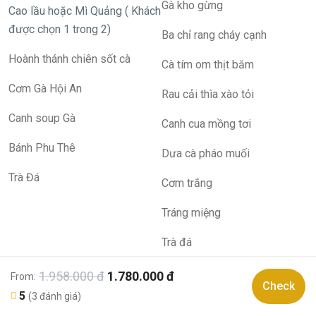
Gà kho gừng
Cao lầu hoặc Mì Quảng ( Khách
được chọn 1 trong 2)
Ba chỉ rang cháy cạnh
Hoành thánh chiên sốt cà
Cà tím om thịt băm
Cơm Gà Hội An
Rau cải thìa xào tỏi
Canh soup Gà
Canh cua mồng tơi
Bánh Phu Thê
Dưa cà pháo muối
Trà Đá
Cơm trắng
Tráng miệng
Trà đá
V
ui lòng
liên hệ
trước khi nhận
1.958.000 đ
1.780.000 đ
From:
Check
5
(3 đánh giá)
khách
!