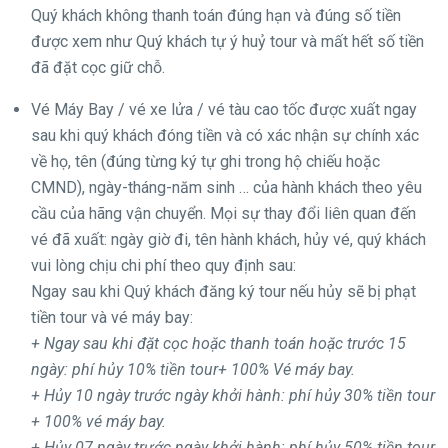
Quý khách không thanh toán đúng hạn và đúng số tiền
được xem như Quý khách tự ý huỷ tour và mất hết số tiền
đã đặt cọc giữ chỗ.
Vé Máy Bay / vé xe lửa / vé tàu cao tốc được xuất ngay
sau khi quý khách đóng tiền và có xác nhận sự chính xác
về họ, tên (đúng từng ký tự ghi trong hộ chiếu hoặc
CMND), ngày-tháng-năm sinh … của hành khách theo yêu
cầu của hãng vận chuyển. Mọi sự thay đổi liên quan đến
vé đã xuất: ngày giờ đi, tên hành khách, hủy vé, quý khách
vui lòng chịu chi phí theo quy định sau:
Ngay sau khi Quý khách đăng ký tour nếu hủy sẽ bị phạt
tiền tour và vé máy bay:
+ Ngay sau khi đặt cọc hoặc thanh toán hoặc trước 15
ngày: phí hủy 10% tiền tour+ 100% Vé máy bay.
+ Hủy 10 ngày trước ngày khởi hành: phí hủy 30% tiền tour
+ 100% vé máy bay.
+ Hủy 07 ngày trước ngày khởi hành: phí hủy 50% tiền tour