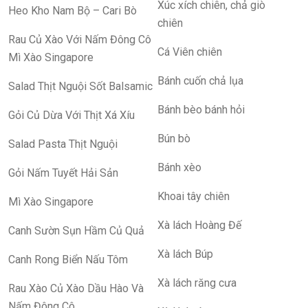
Xúc xích chiên, chả giò
Heo Kho Nam Bộ – Cari Bò
chiên
Rau Củ Xào Với Nấm Đông Cô
Cá Viên chiên
Mì Xào Singapore
Bánh cuốn chả lụa
Salad Thịt Nguội Sốt Balsamic
Bánh bèo bánh hỏi
Gỏi Củ Dừa Với Thịt Xá Xíu
Bún bò
Salad Pasta Thịt Nguội
Bánh xèo
Gỏi Nấm Tuyết Hải Sản
Khoai tây chiên
Mì Xào Singapore
Xà lách Hoàng Đế
Canh Sườn Sụn Hầm Củ Quả
Xà lách Búp
Canh Rong Biển Nấu Tôm
Xà lách răng cưa
Rau Xào Củ Xào Dầu Hào Và
Nấm Đông Cô