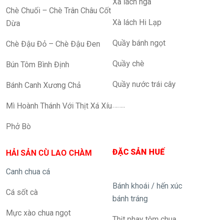
Xà lách nga
Chè Chuối – Chè Trân Châu Cốt
Xà lách Hi Lạp
Dừa
Quầy bánh ngọt
Chè Đậu Đỏ – Chè Đậu Đen
Quầy chè
Bún Tôm Bình Định
Quầy nước trái cây
Bánh Canh Xương Chả
……..
Mì Hoành Thánh Với Thịt Xá Xíu
Phở Bò
ĐẶC SẢN HUẾ
HẢI SẢN CÙ LAO CHÀM
Canh chua cá
Bánh khoái / hến xúc
Cá sốt cà
bánh tráng
Mực xào chua ngọt
Thịt phay tôm chua