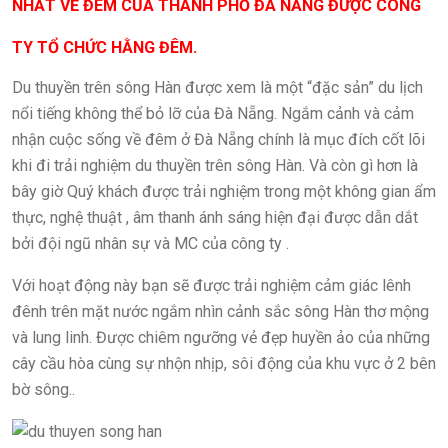
NHẤT VỀ ĐÊM CỦA THÀNH PHỐ ĐÀ NẴNG ĐƯỢC CÔNG
TY TỔ CHỨC HẰNG ĐÊM.
Du thuyền trên sông Hàn được xem là một “đặc sản” du lịch
nổi tiếng không thể bỏ lỡ của Đà Nẵng. Ngắm cảnh và cảm
nhận cuộc sống về đêm ở Đà Nẵng chính là mục đích cốt lõi
khi đi trải nghiệm du thuyền trên sông Hàn. Và còn gì hơn là
bây giờ Quý khách được trải nghiệm trong một không gian ẩm
thực, nghệ thuật , âm thanh ánh sáng hiện đại được dẫn dắt
bởi đội ngũ nhân sự và MC của công ty .
Với hoạt động này bạn sẽ được trải nghiệm cảm giác lênh
đênh trên mặt nước ngắm nhìn cảnh sắc sông Hàn thơ mộng
và lung linh. Được chiêm ngưỡng vẻ đẹp huyền ảo của những
cây cầu hòa cùng sự nhộn nhịp, sôi động của khu vực ở 2 bên
bờ sông..