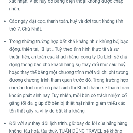
xác nhận. Việc huỷ bỏ bằng điện thoại không được chấp
nhận.
Các ngày đặt cọc, thanh toán, huỷ và dời tour: không tính
thứ 7, Chủ Nhật.
Trong những trường hợp bất khả kháng như: khủng bố, bạo
động, thiên tai, lũ lụt… Tuỳ theo tình hình thực tế và sự
thuận tiện, an toàn của khách hàng, công ty Du Lịch sẽ chủ
động thông báo cho khách hàng sự thay đổi như sau: huỷ
hoặc thay thế bằng một chương trình mới với chi phí tương
đương chương trình tham quan trước đó. Trong trường hợp
chương trình mới có phát sinh thì Khách hàng sẽ thanh toán
khoản phát sinh này. Tuy nhiên, mỗi bên có trách nhiệm cố
gắng tối đa, giúp đỡ bên bị thiệt hại nhằm giảm thiểu các
tổn thất gây ra vì lý do bất khả kháng.…
Đối với sự thay đổi lịch trình, giờ bay do lỗi của hãng hàng
không, tàu hoả, tàu thuỷ, TUẤN DŨNG TRAVEL sẽ không