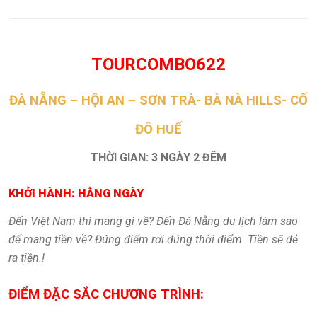
TOURCOMBO622
ĐÀ NẴNG – HỘI AN – SƠN TRÀ- BÀ NÀ HILLS- CỐ
ĐÔ HUẾ
THỜI GIAN: 3 NGÀY 2 ĐÊM
KHỞI HÀNH: HẰNG NGÀY
Đến Việt Nam thì mang gì về? Đến Đà Nẵng du lịch làm sao
để mang tiền về? Đúng điểm rơi đúng thời điểm .Tiền sẽ đẻ
ra tiền.!
ĐIỂM ĐẶC SẮC CHƯƠNG TRÌNH:
Tour combo du