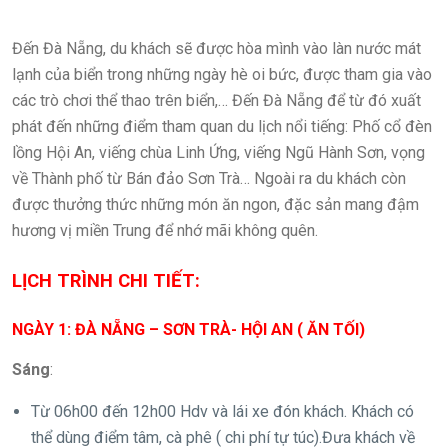
lịch di sản miền trung
Đến Đà Nẵng, du khách sẽ được hòa mình vào làn nước mát
lạnh của biển trong những ngày hè oi bức, được tham gia vào
các trò chơi thể thao trên biển,… Đến Đà Nẵng để từ đó xuất
phát đến những điểm tham quan du lịch nổi tiếng: Phố cổ đèn
lồng Hội An, viếng chùa Linh Ứng, viếng Ngũ Hành Sơn, vọng
về Thành phố từ Bán đảo Sơn Trà… Ngoài ra du khách còn
được thưởng thức những món ăn ngon, đặc sản mang đậm
hương vị miền Trung để nhớ mãi không quên.
LỊCH TRÌNH CHI TIẾT:
NGÀY 1: ĐÀ NẴNG – SƠN TRÀ- HỘI AN ( ĂN TỐI)
Sáng
:
Từ 06h00 đến 12h00 Hdv và lái xe đón khách. Khách có
thể dùng điểm tâm, cà phê ( chi phí tự túc).Đưa khách về