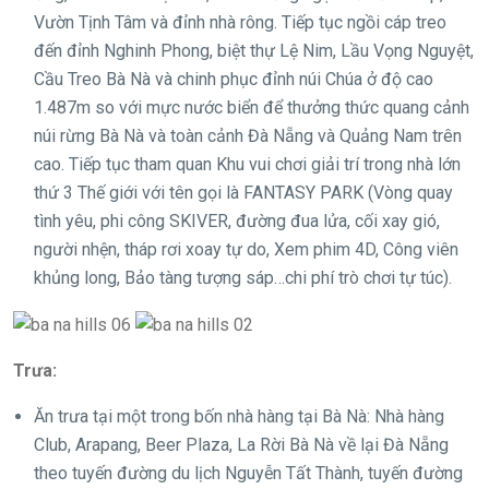
Vườn Tịnh Tâm và đỉnh nhà rông. Tiếp tục ngồi cáp treo
đến đỉnh Nghinh Phong, biệt thự Lệ Nim, Lầu Vọng Nguyệt,
Cầu Treo Bà Nà và chinh phục đỉnh núi Chúa ở độ cao
1.487m so với mực nước biển để thưởng thức quang cảnh
núi rừng Bà Nà và toàn cảnh Đà Nẵng và Quảng Nam trên
cao. Tiếp tục tham quan Khu vui chơi giải trí trong nhà lớn
thứ 3 Thế giới với tên gọi là FANTASY PARK (Vòng quay
tình yêu, phi công SKIVER, đường đua lửa, cối xay gió,
người nhện, tháp rơi xoay tự do, Xem phim 4D, Công viên
khủng long, Bảo tàng tượng sáp…chi phí trò chơi tự túc).
Trưa:
Ăn trưa tại một trong bốn nhà hàng tại Bà Nà: Nhà hàng
Club, Arapang, Beer Plaza, La Rời Bà Nà về lại Đà Nẵng
theo tuyến đường du lịch Nguyễn Tất Thành, tuyến đường