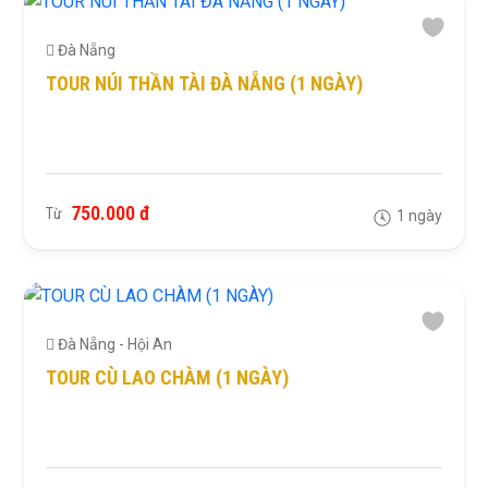
Đà Nẵng
TOUR NÚI THẦN TÀI ĐÀ NẴNG (1 NGÀY)
750.000 đ
Từ
1 ngày
Đà Nẵng - Hội An
TOUR CÙ LAO CHÀM (1 NGÀY)