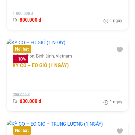
1.000.000 đ
800.000 đ
Từ
1 ngày
Nổi bật
Quy Nhon, Bình Định, Vietnam
-
10%
KỲ CO – EO GIÓ (1 NGÀY)
700.000 đ
630.000 đ
Từ
1 ngày
Nổi bật