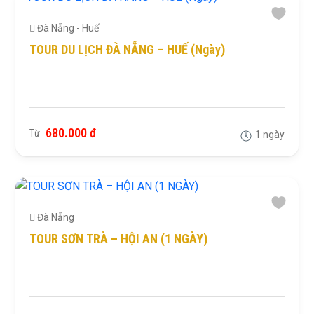
Đà Nẵng - Huế
TOUR DU LỊCH ĐÀ NẴNG – HUẾ (Ngày)
680.000 đ
Từ
1 ngày
Đà Nẵng
TOUR SƠN TRÀ – HỘI AN (1 NGÀY)