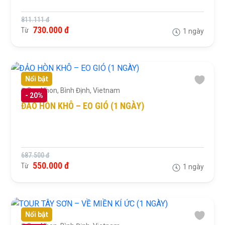
811.111 đ
730.000 đ
Từ
1 ngày
Nổi bật
Quy Nhon, Bình Định, Vietnam
-
20%
ĐẢO HÒN KHÔ – EO GIÓ (1 NGÀY)
687.500 đ
550.000 đ
Từ
1 ngày
Nổi bật