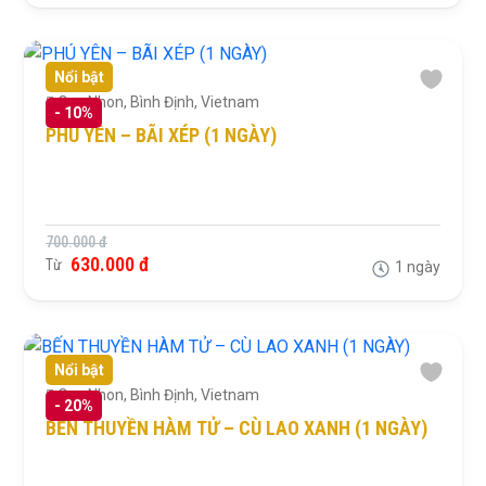
Nổi bật
Quy Nhon, Bình Định, Vietnam
-
10%
PHÚ YÊN – BÃI XÉP (1 NGÀY)
700.000 đ
630.000 đ
Từ
1 ngày
Nổi bật
Quy Nhon, Bình Định, Vietnam
-
20%
BẾN THUYỀN HÀM TỬ – CÙ LAO XANH (1 NGÀY)