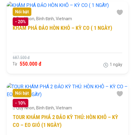
Nổi bật
Quy Nhon, Bình Định, Vietnam
-
20%
KHÁM PHÁ ĐẢO HÒN KHÔ – KỲ CO ( 1 NGÀY)
687.500 đ
550.000 đ
Từ
1 ngày
Nổi bật
-
10%
Quy Nhon, Bình Định, Vietnam
TOUR KHÁM PHÁ 2 ĐẢO KỲ THÚ: HÒN KHÔ – KỲ
CO – EO GIÓ (1 NGÀY)