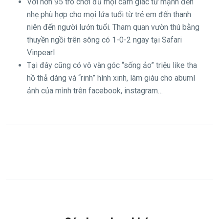
Với hơn 95 trò chơi đủ mọi cảm giác từ mạnh đến
nhẹ phù hợp cho mọi lứa tuổi từ trẻ em đến thanh
niên đến người lướn tuổi. Tham quan vườn thú bằng
thuyền ngồi trên sông có 1-0-2 ngay tại Safari
Vinpearl
Tại đây cũng có vô vàn góc “sống ảo” triệu like tha
hồ thả dáng và “rinh” hình xinh, làm giàu cho abuml
ảnh của mình trên facebook, instagram…