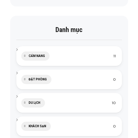
Danh mục
11
CẨM NANG
0
ĐẶT PHÒNG
10
DU LỊCH
0
KHÁCH SẠN