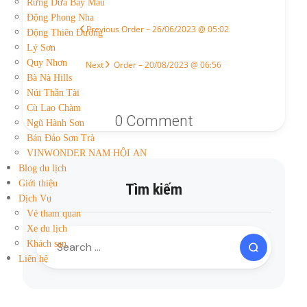
Rừng Dừa Bảy Mẫu
Động Phong Nha
Previous
Order – 26/06/2023 @ 05:02
Động Thiên Đường
Lý Sơn
Quy Nhơn
Next
Order – 20/08/2023 @ 06:56
Bà Nà Hills
Núi Thần Tài
Cù Lao Chàm
0 Comment
Ngũ Hành Sơn
Bán Đảo Sơn Trà
VINWONDER NAM HỘI AN
Blog du lịch
Giới thiệu
Tìm kiếm
Dịch Vụ
Vé tham quan
Xe du lịch
Khách sạn
Liên hệ