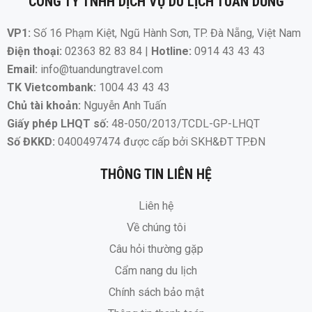
CÔNG TY TNHH DỊCH VỤ DU LỊCH TUẤN DŨNG
VP1:
Số 16 Phạm Kiệt, Ngũ Hành Sơn, TP. Đà Nẵng, Việt Nam
Điện thoại:
02363 82 83 84 |
Hotline:
0914 43 43 43
Email:
info@tuandungtravel.com
TK Vietcombank:
1004 43 43 43
Chủ tài khoản:
Nguyễn Anh Tuấn
Giấy phép LHQT số:
48-050/2013/TCDL-GP-LHQT
Số ĐKKD:
0400497474 được cấp bởi SKH&ĐT TP.ĐN
THÔNG TIN LIÊN HỆ
Liên hệ
Về chúng tôi
Câu hỏi thường gặp
Cẩm nang du lịch
Chính sách bảo mật