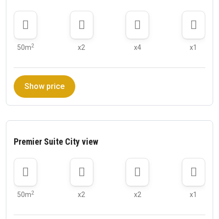
2
50m
x2
x4
x1
Show price
Premier Suite City view
2
50m
x2
x2
x1