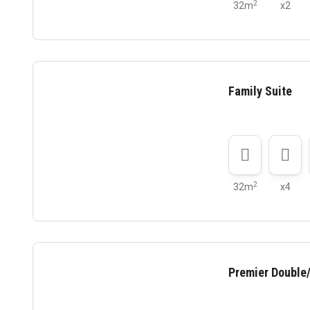
2
32m
x2
Family Suite
2
32m
x4
Premier Double