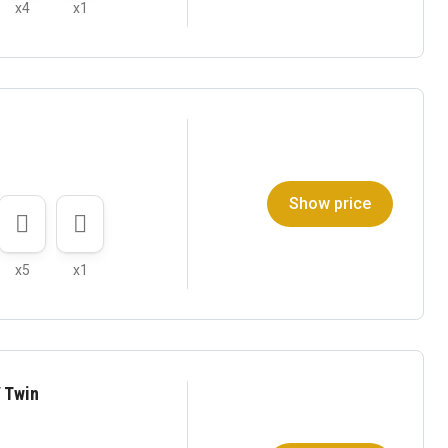
x4
x1
Show price
x5
x1
/ Twin