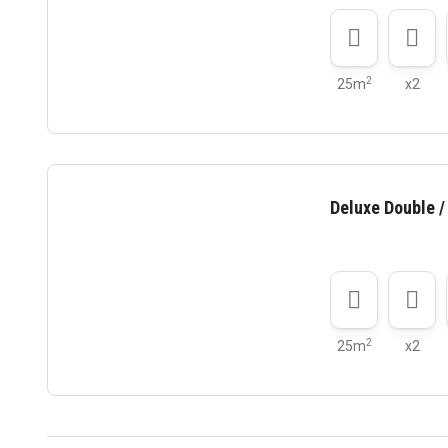
2
25m
x2
Deluxe Double /
2
25m
x2