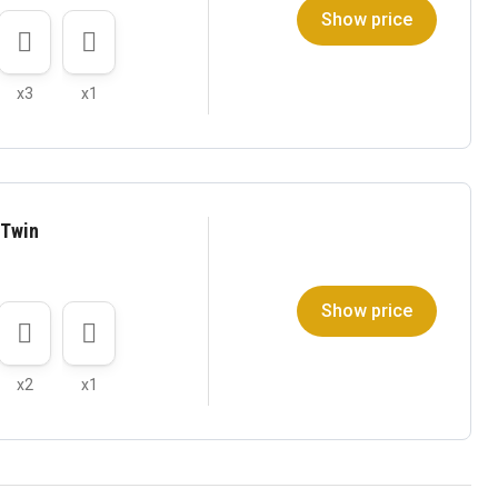
Show price
x3
x1
 Twin
Show price
x2
x1