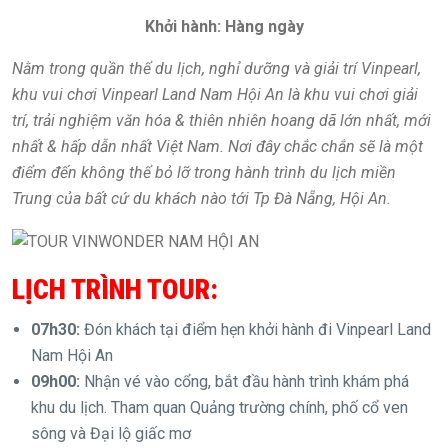
Khởi hành: Hàng ngày
Nằm trong quần thể du lịch, nghỉ dưỡng và giải trí Vinpearl,
khu vui chơi Vinpearl Land Nam Hội An là khu vui chơi giải
trí, trải nghiệm văn hóa & thiên nhiên hoang dã lớn nhất, mới
nhất & hấp dẫn nhất Việt Nam. Nơi đây chắc chắn sẽ là một
điểm đến không thể bỏ lỡ trong hành trình du lịch miền
Trung của bất cứ du khách nào tới Tp Đà Nẵng, Hội An.
LỊCH TRÌNH TOUR:
07h30:
Đón khách tại điểm hẹn khởi hành đi Vinpearl Land
Nam Hội An
09h00:
Nhận vé vào cổng, bắt đầu hành trình khám phá
khu du lịch. Tham quan Quảng trường chính, phố cổ ven
sông và Đại lộ giấc mơ