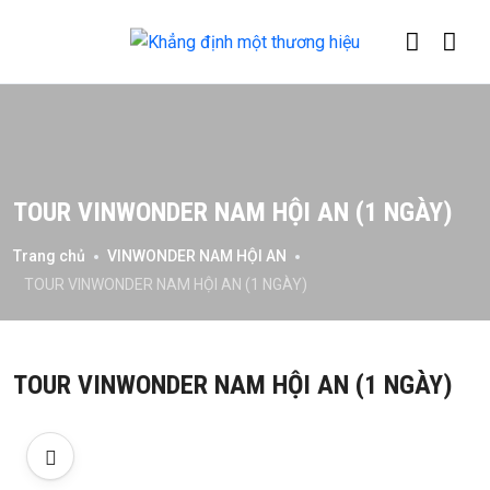
TOUR VINWONDER NAM HỘI AN (1 NGÀY)
Trang chủ
VINWONDER NAM HỘI AN
TOUR VINWONDER NAM HỘI AN (1 NGÀY)
TOUR VINWONDER NAM HỘI AN (1 NGÀY)